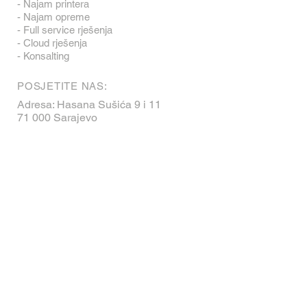
- Najam printera
- Najam opreme
- Full service rješenja
- Cloud rješenja
- Konsalting
POSJETITE NAS:
Adresa: Hasana Sušića 9 i 11
71 000 Sarajevo
Bosna i Hercegovina
Telefon:
+387 33 269 100
Fax:
+387 33 445 573
Email:
prodaja@printex.ba