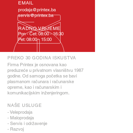
EMAIL
prodaja@printex.ba
servis@printex.ba
RADNO VRIJEME
Pon - Čet: 08:00 - 16:30
Pet: 08:00 - 15:00
PREKO 30 GODINA ISKUSTVA
Firma Printex je osnovana kao
preduzeće u privatnom vlasništvu 1987
godine. Od samoga početka se bavi
plasmanom računara i računarske
opreme, kao i računarskim i
komunikacijskim inženjeringom.
NAŠE USLUGE
- Veleprodaja
- Maloprodaja
- Servis i održavenje
- Razvoj